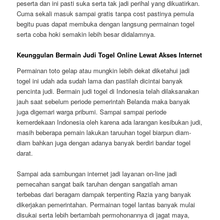
peserta dan ini pasti suka serta tak jadi perihal yang dikuatirkan.
Cuma sekali masuk sampai gratis tanpa cost pastinya pemula
begitu puas dapat membuka dengan langsung permainan togel
serta coba hoki semakin lebih besar didalamnya.
Keunggulan Bermain Judi Togel Online Lewat Akses Internet
Permainan toto gelap atau mungkin lebih dekat diketahui jadi
togel ini udah ada sudah lama dan pastilah dicintai banyak
pencinta judi. Bermain judi togel di Indonesia telah dilaksanakan
jauh saat sebelum periode pemerintah Belanda maka banyak
juga digemari warga pribumi. Sampai sampai periode
kemerdekaan Indonesia oleh karena ada larangan kesibukan judi,
masih beberapa pemain lakukan taruuhan togel biarpun diam-
diam bahkan juga dengan adanya banyak berdiri bandar togel
darat.
Sampai ada sambungan internet jadi layanan on-line jadi
pemecahan sangat baik taruhan dengan sangatlah aman
terbebas dari beragam dampak terpenting Razia yang banyak
dikerjakan pemerintahan. Permainan togel lantas banyak mulai
disukai serta lebih bertambah permohonannya di jagat maya,