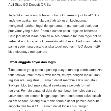
Asli Situs BO Deposit QR Sah
Tertarikkah anda untuk lekas coba hoki bermain judi togel? Bila
anda merupakan pemula pastilah tak usah kebingungan
mengawali taruhan togel dengan amat ringan sampai tidak ada
prasyarat yang sukar. Pemula cuman perlu kerjakan beberapa
Cara jadi dapat lekas peroleh akses bermain taruhan togel online
terhebat untuk capai hoki semakin lebih besar. Pedoman metode
paling sederhana pasang angka togel web resmi BO deposit QR
bisa dipercaya merupakan:
Daftar anggota anyar dan login
Tiap pemain yang pemula penting punyai tentang pembuatan izin
teristimewa untuk masuk web resmi, triknya dengan melakukan
register atau registrasi. Pemain dapat membuka link sah atau
link opsi blog judi maka dapat selekasnya peroleh formulir
register. Pemain dapat isi data dengan betul, komplet dan sah
untuk data diri pemain hingga dapat kirim data serta bakal diolah
dalam sesaat. Selang dua menit pemain dapat peroleh account
anggota dari faksi CS. Pemain dapat login situs dengan