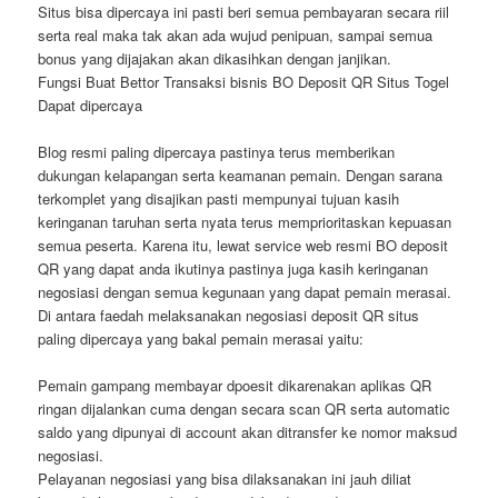
Situs bisa dipercaya ini pasti beri semua pembayaran secara riil
serta real maka tak akan ada wujud penipuan, sampai semua
bonus yang dijajakan akan dikasihkan dengan janjikan.
Fungsi Buat Bettor Transaksi bisnis BO Deposit QR Situs Togel
Dapat dipercaya
Blog resmi paling dipercaya pastinya terus memberikan
dukungan kelapangan serta keamanan pemain. Dengan sarana
terkomplet yang disajikan pasti mempunyai tujuan kasih
keringanan taruhan serta nyata terus memprioritaskan kepuasan
semua peserta. Karena itu, lewat service web resmi BO deposit
QR yang dapat anda ikutinya pastinya juga kasih keringanan
negosiasi dengan semua kegunaan yang dapat pemain merasai.
Di antara faedah melaksanakan negosiasi deposit QR situs
paling dipercaya yang bakal pemain merasai yaitu:
Pemain gampang membayar dpoesit dikarenakan aplikas QR
ringan dijalankan cuma dengan secara scan QR serta automatic
saldo yang dipunyai di account akan ditransfer ke nomor maksud
negosiasi.
Pelayanan negosiasi yang bisa dilaksanakan ini jauh diliat