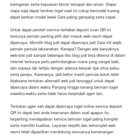
keringanan serta kepuasan bisnis tercepat dan aman. Siapa-
siapa saja dapat taruhan togel saat ini cukup bermodal kurang
dapat berikan modal lewat Cara paling gampang serta cepat.
Untuk dapat peroleh service terhebat deposit scan QR ini
tentunya pemain penting pilih dan masuk web resmi dapat
dipercaya. Memilih blog judi dapat dipercaya jadi Cara inti wajib
pemain pemula laksanakan. Kenapa? Dengan ada banyaknya
web-site judi sampai beberapa ribu blog judi bisa ditemui di dalam
internet tentunya perlu pertimbangkan mana yang sangat baik,
dan supaya tak tertipu dengan adanya banyak tipe situs palsu
serta penipu. Karenanya, jadi bettor masih pemula butuh lebih
bijaksana tentukan alternatif web judi terunggul untuk dapat
dipercaya dalam waktu Panjang hingga senang bermain togel
sewaktu-waktu serta tidak harus berpindah agen lain.
Tentukan agen sah dapat dipercaya togel online service deposit
QR ini dapat beri anda keamanan dalam soal apapun itu,
terpenting mendapatkan service bermain togel paling komplet
serta memiliki kualitas. Layanan terpilih dan terkomplet web
resmi telah dipastikan mendukung semuanya kemenangan