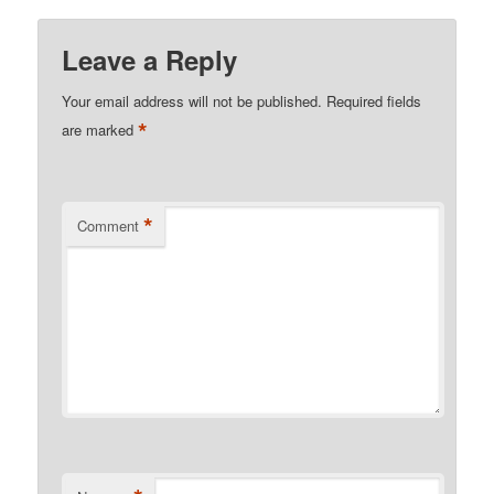
Leave a Reply
Your email address will not be published.
Required fields
*
are marked
*
Comment