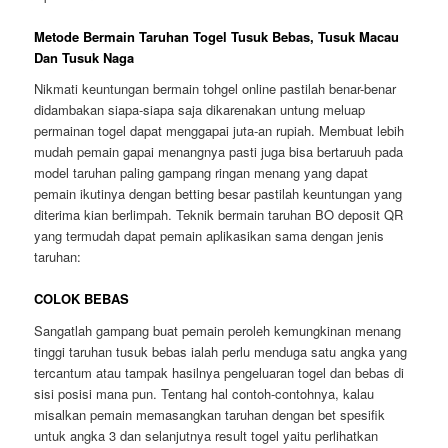
Metode Bermain Taruhan Togel Tusuk Bebas, Tusuk Macau
Dan Tusuk Naga
Nikmati keuntungan bermain tohgel online pastilah benar-benar
didambakan siapa-siapa saja dikarenakan untung meluap
permainan togel dapat menggapai juta-an rupiah. Membuat lebih
mudah pemain gapai menangnya pasti juga bisa bertaruuh pada
model taruhan paling gampang ringan menang yang dapat
pemain ikutinya dengan betting besar pastilah keuntungan yang
diterima kian berlimpah. Teknik bermain taruhan BO deposit QR
yang termudah dapat pemain aplikasikan sama dengan jenis
taruhan:
COLOK BEBAS
Sangatlah gampang buat pemain peroleh kemungkinan menang
tinggi taruhan tusuk bebas ialah perlu menduga satu angka yang
tercantum atau tampak hasilnya pengeluaran togel dan bebas di
sisi posisi mana pun. Tentang hal contoh-contohnya, kalau
misalkan pemain memasangkan taruhan dengan bet spesifik
untuk angka 3 dan selanjutnya result togel yaitu perlihatkan