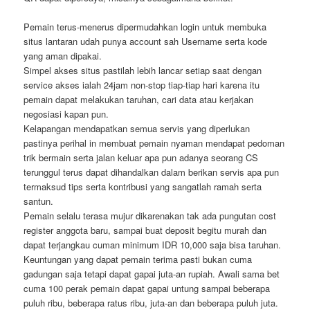
Pemain terus-menerus dipermudahkan login untuk membuka
situs lantaran udah punya account sah Username serta kode
yang aman dipakai.
Simpel akses situs pastilah lebih lancar setiap saat dengan
service akses ialah 24jam non-stop tiap-tiap hari karena itu
pemain dapat melakukan taruhan, cari data atau kerjakan
negosiasi kapan pun.
Kelapangan mendapatkan semua servis yang diperlukan
pastinya perihal in membuat pemain nyaman mendapat pedoman
trik bermain serta jalan keluar apa pun adanya seorang CS
terunggul terus dapat dihandalkan dalam berikan servis apa pun
termaksud tips serta kontribusi yang sangatlah ramah serta
santun.
Pemain selalu terasa mujur dikarenakan tak ada pungutan cost
register anggota baru, sampai buat deposit begitu murah dan
dapat terjangkau cuman minimum IDR 10,000 saja bisa taruhan.
Keuntungan yang dapat pemain terima pasti bukan cuma
gadungan saja tetapi dapat gapai juta-an rupiah. Awali sama bet
cuma 100 perak pemain dapat gapai untung sampai beberapa
puluh ribu, beberapa ratus ribu, juta-an dan beberapa puluh juta.