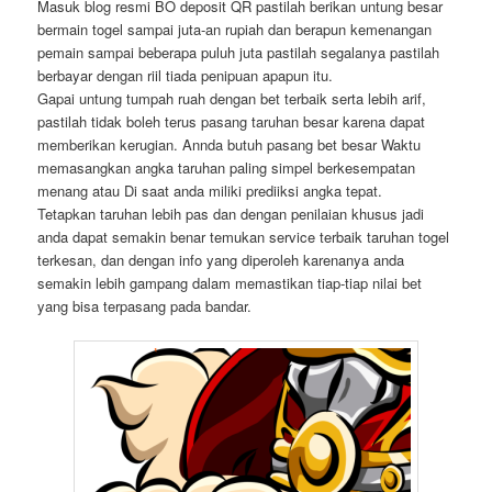
Masuk blog resmi BO deposit QR pastilah berikan untung besar
bermain togel sampai juta-an rupiah dan berapun kemenangan
pemain sampai beberapa puluh juta pastilah segalanya pastilah
berbayar dengan riil tiada penipuan apapun itu.
Gapai untung tumpah ruah dengan bet terbaik serta lebih arif,
pastilah tidak boleh terus pasang taruhan besar karena dapat
memberikan kerugian. Annda butuh pasang bet besar Waktu
memasangkan angka taruhan paling simpel berkesempatan
menang atau Di saat anda miliki prediiksi angka tepat.
Tetapkan taruhan lebih pas dan dengan penilaian khusus jadi
anda dapat semakin benar temukan service terbaik taruhan togel
terkesan, dan dengan info yang diperoleh karenanya anda
semakin lebih gampang dalam memastikan tiap-tiap nilai bet
yang bisa terpasang pada bandar.