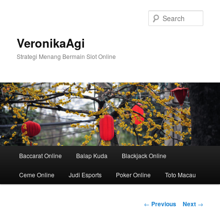
Skip
to
Sear
primary
content
VeronikaAgi
Strategi Menang Bermain Slot Online
Main
Baccarat Online
Balap Kuda
Blackjack Online
menu
Ceme Online
Judi Esports
Poker Online
Toto Macau
Post
←
Previous
Next
→
navigation