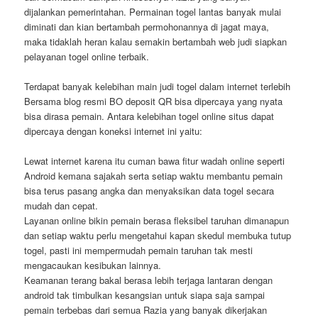
dijalankan pemerintahan. Permainan togel lantas banyak mulai
diminati dan kian bertambah permohonannya di jagat maya,
maka tidaklah heran kalau semakin bertambah web judi siapkan
pelayanan togel online terbaik.
Terdapat banyak kelebihan main judi togel dalam internet terlebih
Bersama blog resmi BO deposit QR bisa dipercaya yang nyata
bisa dirasa pemain. Antara kelebihan togel online situs dapat
dipercaya dengan koneksi internet ini yaitu:
Lewat internet karena itu cuman bawa fitur wadah online seperti
Android kemana sajakah serta setiap waktu membantu pemain
bisa terus pasang angka dan menyaksikan data togel secara
mudah dan cepat.
Layanan online bikin pemain berasa fleksibel taruhan dimanapun
dan setiap waktu perlu mengetahui kapan skedul membuka tutup
togel, pasti ini mempermudah pemain taruhan tak mesti
mengacaukan kesibukan lainnya.
Keamanan terang bakal berasa lebih terjaga lantaran dengan
android tak timbulkan kesangsian untuk siapa saja sampai
pemain terbebas dari semua Razia yang banyak dikerjakan