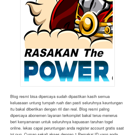
Blog resmi bisa dipercaya sudah dipastikan kasih semua
keluasaan untung tumpah ruah dan pasti seluruhnya keuntungan
itu bakal diberiikan dengan riil dan real. Blog resmi paling
dipercaya abonemen layanan terkomplet bakal terus-menerus
beri kenyamanan untuk seluruhnya kepuasan taruhan togel
online. lekas capai peruntungan anda register account gratis saat
ini pun. Cuman sekali akses dengan 1 Pemakai ID yang anda