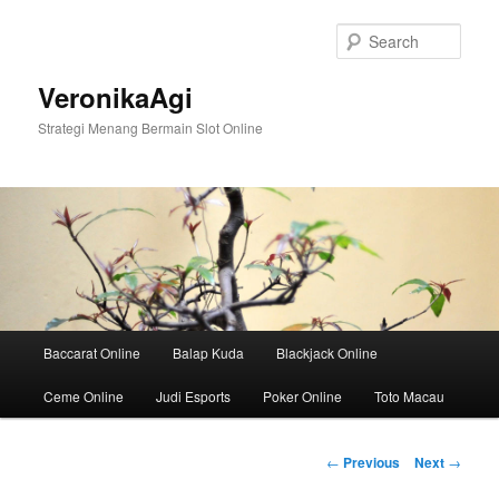
Skip
to
Sear
primary
content
VeronikaAgi
Strategi Menang Bermain Slot Online
Main
Baccarat Online
Balap Kuda
Blackjack Online
menu
Ceme Online
Judi Esports
Poker Online
Toto Macau
Post
←
Previous
Next
→
navigation