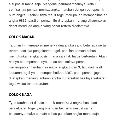
sisi posisi mana saja. Mengenai perumpamaannya, kalau
semisalnya pemain memasangkan taruhan dengan bet spesifik
buat angka 3 selanjutnya result togel merupakan memperlihatkan
angka 9832, pastilah pemain itu ditetapkan menang dikarenakan
dapat menduga angka yang benar tertera didalamnya.
COLOK MACAU
Taruhan ini merupakan menerka dua angka yang betul ada serta
tertera hasilnya pengeluaran togel, pastilah pemain bebas
memutuskan angka posisi mana saja tak harus berturutan. Akan
halnya perumpamaannya, kalau semisalnya pemain
menempatkan taruhannya untuk angka 8 dan 3, lalu dari hasil
keluaran togel yaitu memperlihatkan 3287, pasti pemain juga
ditetapkan menang lantaran angka itu tersebut hasilnya keluaran
togel walau tak berturutan.
COLOK NAGA
Type taruhan ini dimainkan trik menerka 3 angka hasil dari
pengeluaran togel yang bnar dan tak perlu sesuai sama
barisannya maka pemain bebas putuskan angka mana saja.