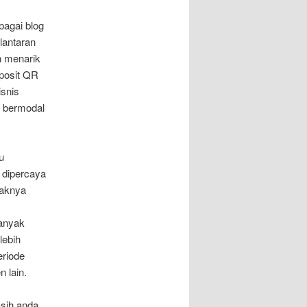
bagai blog
lantaran
n menarik
eposit QR
snis
p bermodal
u
 dipercaya
yaknya
banyak
lebih
eriode
 lain.
asih anda