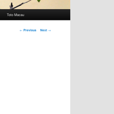
Toto Macau
Post
←
Previous
Next
→
navigation