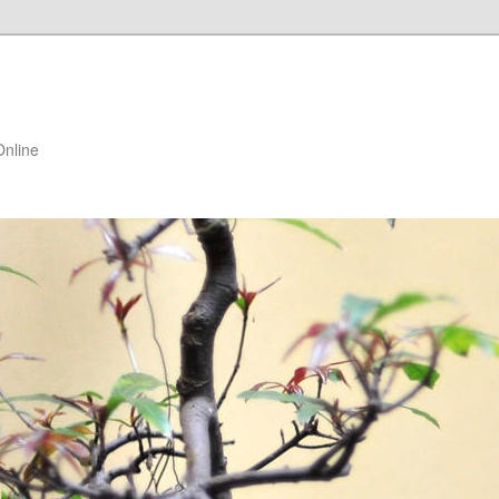
Online