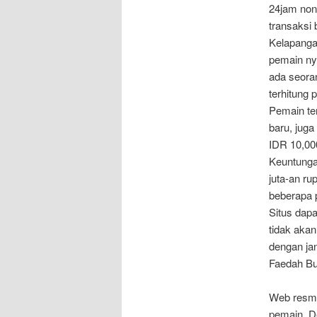
24jam non 
transaksi 
Kelapanga
pemain ny
ada seoran
terhitung 
Pemain te
baru, jug
IDR 10,000
Keuntunga
juta-an r
beberapa p
Situs dapa
tidak akan
dengan jan
Faedah Bu
Web resmi
pemain. De