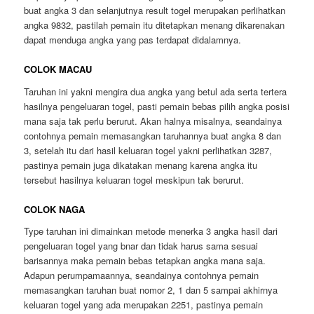
buat angka 3 dan selanjutnya result togel merupakan perlihatkan
angka 9832, pastilah pemain itu ditetapkan menang dikarenakan
dapat menduga angka yang pas terdapat didalamnya.
COLOK MACAU
Taruhan ini yakni mengira dua angka yang betul ada serta tertera
hasilnya pengeluaran togel, pasti pemain bebas pilih angka posisi
mana saja tak perlu berurut. Akan halnya misalnya, seandainya
contohnya pemain memasangkan taruhannya buat angka 8 dan
3, setelah itu dari hasil keluaran togel yakni perlihatkan 3287,
pastinya pemain juga dikatakan menang karena angka itu
tersebut hasilnya keluaran togel meskipun tak berurut.
COLOK NAGA
Type taruhan ini dimainkan metode menerka 3 angka hasil dari
pengeluaran togel yang bnar dan tidak harus sama sesuai
barisannya maka pemain bebas tetapkan angka mana saja.
Adapun perumpamaannya, seandainya contohnya pemain
memasangkan taruhan buat nomor 2, 1 dan 5 sampai akhirnya
keluaran togel yang ada merupakan 2251, pastinya pemain