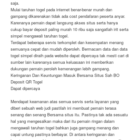
saja.
Mulai taruhan togel pada internet benar-benar murah dan
gampang dikarenakan tidak ada cost pendafaran peserta anyar.
Karenanya pemain dapat langsung akses situs serta hanya
cukup bayar deposit paling murah 10 ribu saja sangatlah irit serta
simpel mengawali taruhan togel.
Terdapat beberapa servis terkomplet dan kesempatan menang
semuanya cepat dan mudah diperoleh. Bermacam data dan data
togel simpel diraih pada website dapat dipercaya tak mesti cari di
sumber lain karenanya semua keluasaan ini memberikan
dukungan pemain peroleh kemenangan lebih gampang.
Keringanan Dan Keuntungan Masuk Bersama Situs Sah BO
Deposit QR Togel
Dapat dipercaya
Mendapat keamanan atas semua servis serta layanan yang
diberi sebuah web judi pastilah ini membuat pemain terasa
senang dan senang Bersama situs itu. Pastinya tak ada sesuatu
hal yang mengesalkan maka dari itu pemain ringan dalam
mengawali taruhan togel bahkan juga gampang menang dan
capai untung pastinya berbayar. Di antara keringanan dan