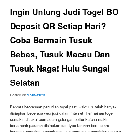
Ingin Untung Judi Togel BO
Deposit QR Setiap Hari?
Coba Bermain Tusuk
Bebas, Tusuk Macau Dan
Tusuk Naga! Hulu Sungai
Selatan
Posted on
17/05/2023
Berkata berkenaan perjudian togel pasti waktu ini telah banyak
disiapkan beberapa web judi dalam internet. Permainan togel
semakin disukai bermacam golongan bettor karena makin
bertambah pasaran disiapkan dan type taruhan bermacam
beragam semakin menarik pastinya semuanya membikin pemain