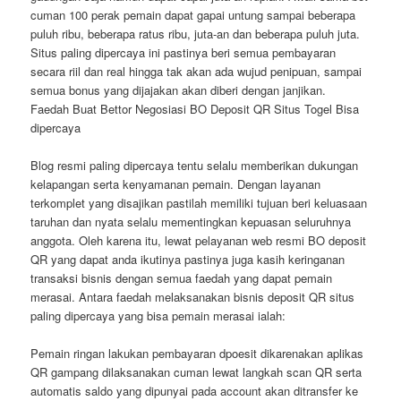
cuman 100 perak pemain dapat gapai untung sampai beberapa
puluh ribu, beberapa ratus ribu, juta-an dan beberapa puluh juta.
Situs paling dipercaya ini pastinya beri semua pembayaran
secara riil dan real hingga tak akan ada wujud penipuan, sampai
semua bonus yang dijajakan akan diberi dengan janjikan.
Faedah Buat Bettor Negosiasi BO Deposit QR Situs Togel Bisa
dipercaya
Blog resmi paling dipercaya tentu selalu memberikan dukungan
kelapangan serta kenyamanan pemain. Dengan layanan
terkomplet yang disajikan pastilah memiliki tujuan beri keluasaan
taruhan dan nyata selalu mementingkan kepuasan seluruhnya
anggota. Oleh karena itu, lewat pelayanan web resmi BO deposit
QR yang dapat anda ikutinya pastinya juga kasih keringanan
transaksi bisnis dengan semua faedah yang dapat pemain
merasai. Antara faedah melaksanakan bisnis deposit QR situs
paling dipercaya yang bisa pemain merasai ialah:
Pemain ringan lakukan pembayaran dpoesit dikarenakan aplikas
QR gampang dilaksanakan cuman lewat langkah scan QR serta
automatis saldo yang dipunyai pada account akan ditransfer ke