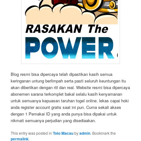
Blog resmi bisa dipercaya telah dipastikan kasih semua
keringanan untung berlimpah serta pasti seluruh keuntungan itu
akan diberiikan dengan riil dan real. Website resmi bisa dipercaya
abonemen sarana terkomplet bakal selalu kasih kenyamanan
untuk semuanya kepuasan taruhan togel online. lekas capai hoki
anda register account gratis saat ini pun. Cuma sekali akses
dengan 1 Pemakai ID yang anda punya bisa dipakai untuk
nikmati semuanya perjudian yang disediaakan.
This entry was posted in
Toto Macau
by
admin
. Bookmark the
permalink
.