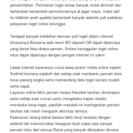
pemerintahan. Permainan togel lantas banyak mulai diminati dan
bertambah bertambah permohonannya di jagat maya, maka dari
itu tidaklah aneh apabila bertambah banyak website judi sediakan
pelayanan togel online terunggul.
Terdapat banyak kelebihan bermain judi togel dalam internet
khususnya Bersama web resmi BO deposit QR dapat dipercaya
yang benar bisa dirasa pemain. Antara keunggulan togel online
situs dapat dipercaya dengan jaringan internet ini yakni:
Lewat internet karenanya cuma bawa piranti media online seperti
Android kemana sajakah dan setiap saat membantu pemain bisa
terus pasang angka serta memandang data togel secara mudah
serta cepat.
Layanan online bikin pemain terasa fleksibel taruhan dimanapun
serta setiap saat cuman perlu mengetahui kapan skedul
membuka tutup togel, pastilah masalah ini meringankan pemain
taruhan tak mesti mengusik aktivitas lainnya.
Keamanan terang bakal berasa lebih teruji lantaran dengan
android tak memunculkan keraguan buat siapa saja sampai
pemain lolos dari semua Razia yang banyak dikerjakan dimana