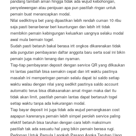
pandang tambah aman hingga tidak ada wujud kebohongan,
penyelewengan atau penipuan apa pun pastilah ringan untuk
pemain buat menancapkan modal.
Nilai sedikitnya bet yang dipastikan lebih rendah cuman 10 ribu
saja pasti benar-benar beri keuntungan dan lebih irit tidak
membikin pemain kebingungan keluarkan uangnya selaku modal
awal mula bermain togel.
Sudah pasti betaruh bakal berasa irit ongkos dikarenakan tidak
ada pungutan pembayaran daftar anggota baru serta soal ini bikin
pemain juga makin tenang dan nyaman.
Tiap-tiap pembayaran deposit dengan service QR yang dilkaukan
ini lantas pastilah bisa semakin cepat dan irit waktu pastinya
masalah ini memperingan pemain selalu dapat isi saldo setiap
waktu walau dengan nilai yang sedikit pastinya saldo account
automatic terus bisa dilaksanakan amat ringan maka dari itu
tidak akan limit, pastilah pemain lantas dapat bertaruuh togel
setiap waktu tanpa ada kekurangan modal.
Tiap bayar deposit ini juga tidak ada wujud pemangkasan cost
aapapun karenanya pemain lebih simpel peroleh service paling
efektif betaruh bisa taruhan dengan cara lebih maksimum
pastilah tak ada sesuatu hal yang bikin pemain berasa rugi.
Pedoman Untuk Pemula Langkah Pasang Angka Taruhan Uang