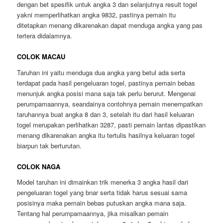
dengan bet spesifik untuk angka 3 dan selanjutnya result togel
yakni memperlihatkan angka 9832, pastinya pemain itu
ditetapkan menang dikarenakan dapat menduga angka yang pas
tertera didalamnya.
COLOK MACAU
Taruhan ini yaitu menduga dua angka yang betul ada serta
terdapat pada hasil pengeluaran togel, pastinya pemain bebas
menunjuk angka posisi mana saja tak perlu berurut. Mengenai
perumpamaannya, seandainya contohnya pemain menempatkan
taruhannya buat angka 8 dan 3, setelah itu dari hasil keluaran
togel merupakan perlihatkan 3287, pasti pemain lantas dipastikan
menang dikarenakan angka itu tertulis hasilnya keluaran togel
biarpun tak berturutan.
COLOK NAGA
Model taruhan ini dimainkan trik menerka 3 angka hasil dari
pengeluaran togel yang bnar serta tidak harus sesuai sama
posisinya maka pemain bebas putuskan angka mana saja.
Tentang hal perumpamaannya, jika misalkan pemain