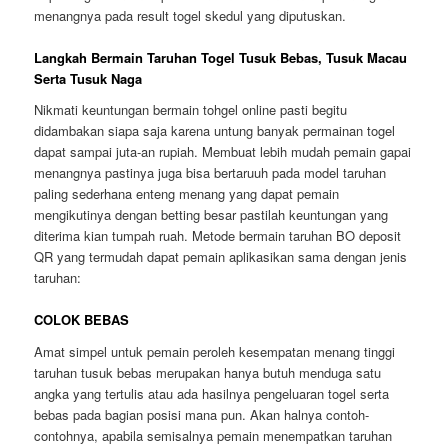
menangnya pada result togel skedul yang diputuskan.
Langkah Bermain Taruhan Togel Tusuk Bebas, Tusuk Macau
Serta Tusuk Naga
Nikmati keuntungan bermain tohgel online pasti begitu
didambakan siapa saja karena untung banyak permainan togel
dapat sampai juta-an rupiah. Membuat lebih mudah pemain gapai
menangnya pastinya juga bisa bertaruuh pada model taruhan
paling sederhana enteng menang yang dapat pemain
mengikutinya dengan betting besar pastilah keuntungan yang
diterima kian tumpah ruah. Metode bermain taruhan BO deposit
QR yang termudah dapat pemain aplikasikan sama dengan jenis
taruhan:
COLOK BEBAS
Amat simpel untuk pemain peroleh kesempatan menang tinggi
taruhan tusuk bebas merupakan hanya butuh menduga satu
angka yang tertulis atau ada hasilnya pengeluaran togel serta
bebas pada bagian posisi mana pun. Akan halnya contoh-
contohnya, apabila semisalnya pemain menempatkan taruhan