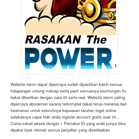
Website resmi dapat dipercaya sudah dipastikan kasih semua
kelapangan untung meluap serta pasti semuanya keuntungan itu
bakal diberiikan dengan cara riil serta real. Website resmi paling
dipercaya abonemen sarana terkomplet bakal terus-menerus beri
keamanan untuk seluruhnya kepuasan taruhan togel online.
selekasnya capai hoki anda register account gratis saat ini .
Cuma sekali akses dengan 1 Pemakai ID yang anda punya bisa
dipakai buat nikmati semua perjudian yang disediaakan.