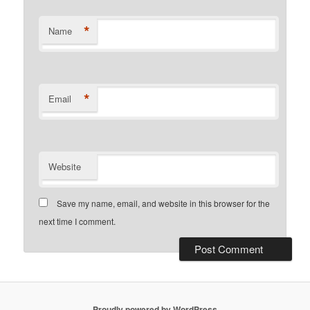
*
Name
*
Email
Website
Save my name, email, and website in this browser for the
next time I comment.
Proudly powered by WordPress