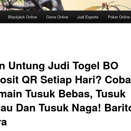
Blackjack Online
Ceme Online
Judi Esports
Poker Online
in Untung Judi Togel BO
osit QR Setiap Hari? Coba
main Tusuk Bebas, Tusuk
au Dan Tusuk Naga! Barit
ra