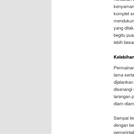
kenyamana
komplet se
mendukung
yang dita
begitu pu
lebih besa
Kelebihan
Permainan 
lama serta
dijalankan
disenangi
larangan 
diam-diam 
Sampai ter
dengan be
pemerinta