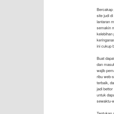
Bercakap p
site judi 
lantaran 
semakin m
kelebihan
keringanan
ini cukup
Buat dapat
dan masuk 
wajib pem
ribu web-s
terbaik, d
jadi bettor
untuk dapa
sewaktu-wa
Tentukan a