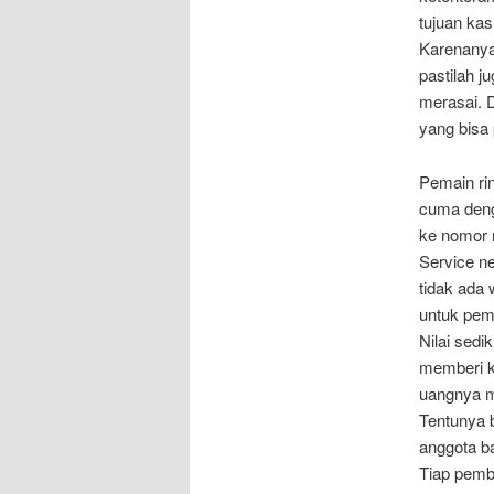
tujuan ka
Karenanya
pastilah 
merasai. D
yang bisa 
Pemain ri
cuma denga
ke nomor 
Service ne
tidak ada
untuk pem
Nilai sedi
memberi k
uangnya m
Tentunya b
anggota b
Tiap pemba