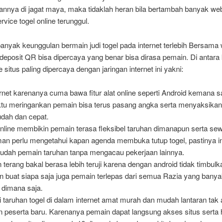
nnya di jagat maya, maka tidaklah heran bila bertambah banyak web
rvice togel online terunggul.
anyak keunggulan bermain judi togel pada internet terlebih Bersama 
eposit QR bisa dipercaya yang benar bisa dirasa pemain. Di antara 
e situs paling dipercaya dengan jaringan internet ini yakni:
rnet karenanya cuma bawa fitur alat online seperti Android kemana 
ktu meringankan pemain bisa terus pasang angka serta menyaksikan i
dah dan cepat.
nline membikin pemain terasa fleksibel taruhan dimanapun serta se
an perlu mengetahui kapan agenda membuka tutup togel, pastinya in
ah pemain taruhan tanpa mengacau pekerjaan lainnya.
erang bakal berasa lebih teruji karena dengan android tidak timbulk
n buat siapa saja juga pemain terlepas dari semua Razia yang banya
 dimana saja.
taruhan togel di dalam internet amat murah dan mudah lantaran tak 
n peserta baru. Karenanya pemain dapat langsung akses situs serta