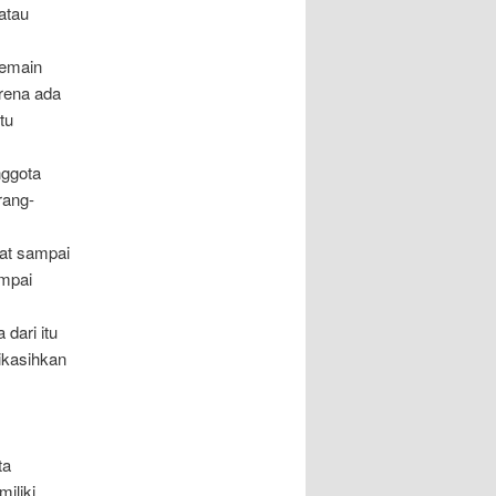
atau
pemain
rena ada
tu
nggota
rang-
pat sampai
ampai
 dari itu
ikasihkan
ta
iliki