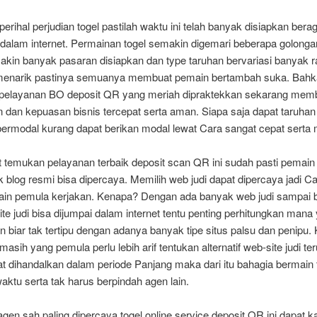
erihal perjudian togel pastilah waktu ini telah banyak disiapkan ber
di dalam internet. Permainan togel semakin digemari beberapa golonga
makin banyak pasaran disiapkan dan type taruhan bervariasi banyak 
enarik pastinya semuanya membuat pemain bertambah suka. Bahk
 pelayanan BO deposit QR yang meriah dipraktekkan sekarang mem
 dan kepuasan bisnis tercepat serta aman. Siapa saja dapat taruhan 
 bermodal kurang dapat berikan modal lewat Cara sangat cepat serta
 temukan pelayanan terbaik deposit scan QR ini sudah pasti pemain p
blog resmi bisa dipercaya. Memilih web judi dapat dipercaya jadi Ca
ain pemula kerjakan. Kenapa? Dengan ada banyak web judi sampai 
ite judi bisa dijumpai dalam internet tentu penting perhitungkan mana
an biar tak tertipu dengan adanya banyak tipe situs palsu dan penipu. 
 masih yang pemula perlu lebih arif tentukan alternatif web-site judi te
t dihandalkan dalam periode Panjang maka dari itu bahagia bermain 
ktu serta tak harus berpindah agen lain.
gen sah paling dipercaya togel online service deposit QR ini dapat k