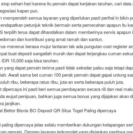
stop sehari-hari karena itu pemain dapat kerjakan taruhan, cari data 
negosiasi kapan pun.
n memperoleh semua layanan yang diperlukan pasti perihal in bikin 
ndapatkan petunjuk teknik bermain serta pemecahan apapun itu ka
 terpilih terus dapat dihandalkan dalam memberinya servis apapun i
 pedoman dan kontribusi yang amat ramah dan santun.
rus-menerus berasa mujur lantaran tak ada pungutan cost register a
mpai buat deposit sangatlah murah dan dapat terjangkau cuman seku
 IDR 10,000 saja bisa taruhan.
 yang dapat pemain terima pasti tidak sekedar palsu saja tetapi da
upiah. Awali sama bet cuman 100 perak pemain dapat gapai untung s
uluh ribu, beberapa ratus ribu, juta-an serta beberapa puluh juta.
t dipercaya ini pasti beri semua pembayaran secara riil dan real maka
ada wujud penipuan, bahkan juga semua bonus yang dijajakan akan d
a janjikan.
t Bettor Bisnis BO Deposit QR Situs Togel Paling dipercaya
i paling dipercaya jelas selalu memberikan dukungan kelapangan ser
man pemain. Dengan layanan terkomplet yang disiapkan pastinya mem