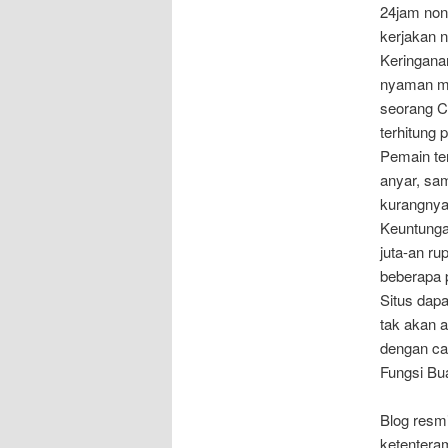
24jam non 
kerjakan 
Keringana
nyaman me
seorang CS
terhitung
Pemain te
anyar, sa
kurangnya
Keuntungan
juta-an r
beberapa p
Situs dapa
tak akan 
dengan car
Fungsi Bua
Blog resm
ketentera