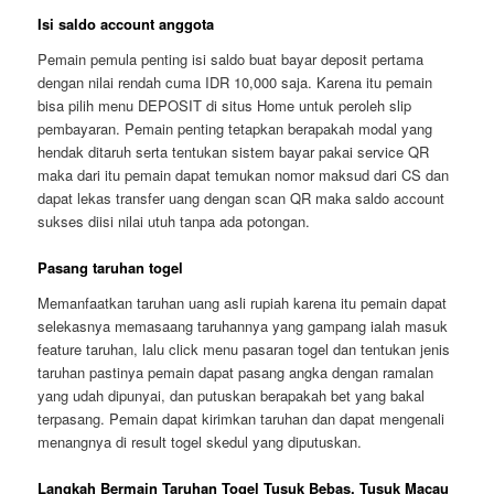
Isi saldo account anggota
Pemain pemula penting isi saldo buat bayar deposit pertama
dengan nilai rendah cuma IDR 10,000 saja. Karena itu pemain
bisa pilih menu DEPOSIT di situs Home untuk peroleh slip
pembayaran. Pemain penting tetapkan berapakah modal yang
hendak ditaruh serta tentukan sistem bayar pakai service QR
maka dari itu pemain dapat temukan nomor maksud dari CS dan
dapat lekas transfer uang dengan scan QR maka saldo account
sukses diisi nilai utuh tanpa ada potongan.
Pasang taruhan togel
Memanfaatkan taruhan uang asli rupiah karena itu pemain dapat
selekasnya memasaang taruhannya yang gampang ialah masuk
feature taruhan, lalu click menu pasaran togel dan tentukan jenis
taruhan pastinya pemain dapat pasang angka dengan ramalan
yang udah dipunyai, dan putuskan berapakah bet yang bakal
terpasang. Pemain dapat kirimkan taruhan dan dapat mengenali
menangnya di result togel skedul yang diputuskan.
Langkah Bermain Taruhan Togel Tusuk Bebas, Tusuk Macau