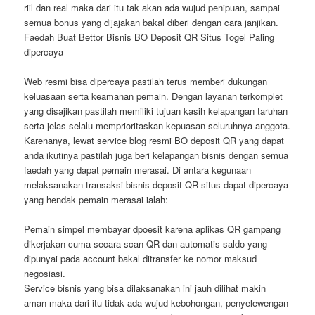
riil dan real maka dari itu tak akan ada wujud penipuan, sampai
semua bonus yang dijajakan bakal diberi dengan cara janjikan.
Faedah Buat Bettor Bisnis BO Deposit QR Situs Togel Paling
dipercaya
Web resmi bisa dipercaya pastilah terus memberi dukungan
keluasaan serta keamanan pemain. Dengan layanan terkomplet
yang disajikan pastilah memiliki tujuan kasih kelapangan taruhan
serta jelas selalu memprioritaskan kepuasan seluruhnya anggota.
Karenanya, lewat service blog resmi BO deposit QR yang dapat
anda ikutinya pastilah juga beri kelapangan bisnis dengan semua
faedah yang dapat pemain merasai. Di antara kegunaan
melaksanakan transaksi bisnis deposit QR situs dapat dipercaya
yang hendak pemain merasai ialah:
Pemain simpel membayar dpoesit karena aplikas QR gampang
dikerjakan cuma secara scan QR dan automatis saldo yang
dipunyai pada account bakal ditransfer ke nomor maksud
negosiasi.
Service bisnis yang bisa dilaksanakan ini jauh dilihat makin
aman maka dari itu tidak ada wujud kebohongan, penyelewengan