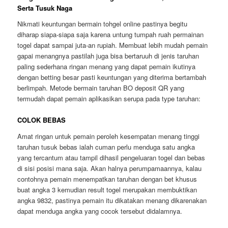
Serta Tusuk Naga
Nikmati keuntungan bermain tohgel online pastinya begitu
diharap siapa-siapa saja karena untung tumpah ruah permainan
togel dapat sampai juta-an rupiah. Membuat lebih mudah pemain
gapai menangnya pastilah juga bisa bertaruuh di jenis taruhan
paling sederhana ringan menang yang dapat pemain ikutinya
dengan betting besar pasti keuntungan yang diterima bertambah
berlimpah. Metode bermain taruhan BO deposit QR yang
termudah dapat pemain aplikasikan serupa pada type taruhan:
COLOK BEBAS
Amat ringan untuk pemain peroleh kesempatan menang tinggi
taruhan tusuk bebas ialah cuman perlu menduga satu angka
yang tercantum atau tampil dihasil pengeluaran togel dan bebas
di sisi posisi mana saja. Akan halnya perumpamaannya, kalau
contohnya pemain menempatkan taruhan dengan bet khusus
buat angka 3 kemudian result togel merupakan membuktikan
angka 9832, pastinya pemain itu dikatakan menang dikarenakan
dapat menduga angka yang cocok tersebut didalamnya.