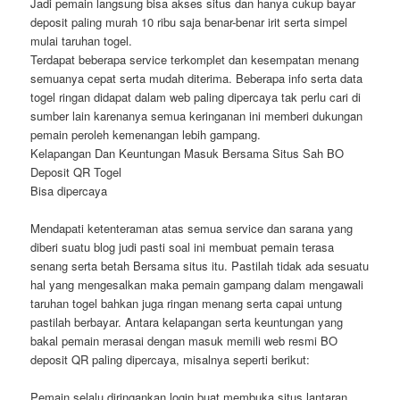
Jadi pemain langsung bisa akses situs dan hanya cukup bayar
deposit paling murah 10 ribu saja benar-benar irit serta simpel
mulai taruhan togel.
Terdapat beberapa service terkomplet dan kesempatan menang
semuanya cepat serta mudah diterima. Beberapa info serta data
togel ringan didapat dalam web paling dipercaya tak perlu cari di
sumber lain karenanya semua keringanan ini memberi dukungan
pemain peroleh kemenangan lebih gampang.
Kelapangan Dan Keuntungan Masuk Bersama Situs Sah BO
Deposit QR Togel
Bisa dipercaya
Mendapati ketenteraman atas semua service dan sarana yang
diberi suatu blog judi pasti soal ini membuat pemain terasa
senang serta betah Bersama situs itu. Pastilah tidak ada sesuatu
hal yang mengesalkan maka pemain gampang dalam mengawali
taruhan togel bahkan juga ringan menang serta capai untung
pastilah berbayar. Antara kelapangan serta keuntungan yang
bakal pemain merasai dengan masuk memili web resmi BO
deposit QR paling dipercaya, misalnya seperti berikut:
Pemain selalu diringankan login buat membuka situs lantaran