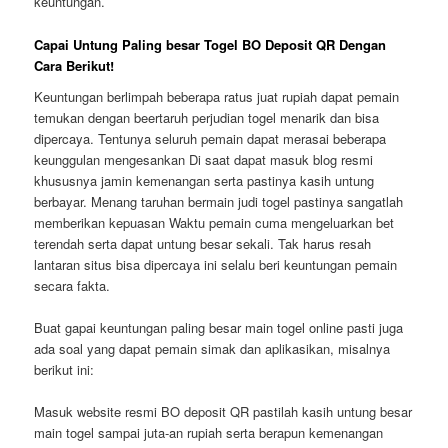
keuntungan.
Capai Untung Paling besar Togel BO Deposit QR Dengan
Cara Berikut!
Keuntungan berlimpah beberapa ratus juat rupiah dapat pemain
temukan dengan beertaruh perjudian togel menarik dan bisa
dipercaya. Tentunya seluruh pemain dapat merasai beberapa
keunggulan mengesankan Di saat dapat masuk blog resmi
khususnya jamin kemenangan serta pastinya kasih untung
berbayar. Menang taruhan bermain judi togel pastinya sangatlah
memberikan kepuasan Waktu pemain cuma mengeluarkan bet
terendah serta dapat untung besar sekali. Tak harus resah
lantaran situs bisa dipercaya ini selalu beri keuntungan pemain
secara fakta.
Buat gapai keuntungan paling besar main togel online pasti juga
ada soal yang dapat pemain simak dan aplikasikan, misalnya
berikut ini:
Masuk website resmi BO deposit QR pastilah kasih untung besar
main togel sampai juta-an rupiah serta berapun kemenangan