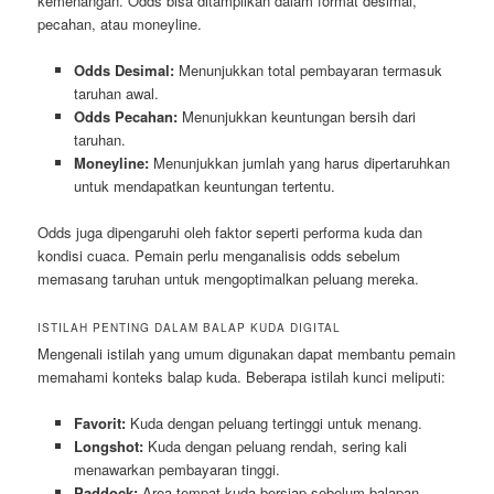
kemenangan. Odds bisa ditampilkan dalam format desimal,
pecahan, atau moneyline.
Odds Desimal:
Menunjukkan total pembayaran termasuk
taruhan awal.
Odds Pecahan:
Menunjukkan keuntungan bersih dari
taruhan.
Moneyline:
Menunjukkan jumlah yang harus dipertaruhkan
untuk mendapatkan keuntungan tertentu.
Odds juga dipengaruhi oleh faktor seperti performa kuda dan
kondisi cuaca. Pemain perlu menganalisis odds sebelum
memasang taruhan untuk mengoptimalkan peluang mereka.
ISTILAH PENTING DALAM BALAP KUDA DIGITAL
Mengenali istilah yang umum digunakan dapat membantu pemain
memahami konteks balap kuda. Beberapa istilah kunci meliputi:
Favorit:
Kuda dengan peluang tertinggi untuk menang.
Longshot:
Kuda dengan peluang rendah, sering kali
menawarkan pembayaran tinggi.
Paddock:
Area tempat kuda bersiap sebelum balapan.