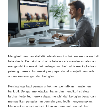
Mengikuti tren dan statistik adalah kunci untuk sukses dalam judi
balap kuda. Pemain baru harus belajar cara membaca data dan
mengambil informasi dari berbagai sumber untuk meningkatkan
peluang mereka. Informasi yang tepat dapat menjadi pembeda
antara kemenangan dan kerugian.
Penting juga bagi pemain untuk memperhatikan manajemen
bankroll. Dengan menetapkan batas dan mengikuti strategi
taruhan tertentu, mereka dapat menghindari kerugian besar dan
memastikan pengalaman bermain yang lebih menyenangkan.
Menerapkan prinsip-prinsip ini akan membantu pemain baru