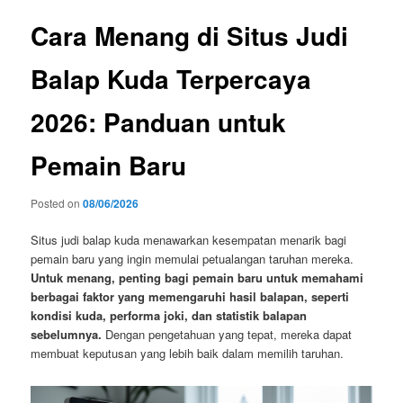
Cara Menang di Situs Judi
Balap Kuda Terpercaya
2026: Panduan untuk
Pemain Baru
Posted on
08/06/2026
Situs judi balap kuda menawarkan kesempatan menarik bagi
pemain baru yang ingin memulai petualangan taruhan mereka.
Untuk menang, penting bagi pemain baru untuk memahami
berbagai faktor yang memengaruhi hasil balapan, seperti
kondisi kuda, performa joki, dan statistik balapan
sebelumnya.
Dengan pengetahuan yang tepat, mereka dapat
membuat keputusan yang lebih baik dalam memilih taruhan.