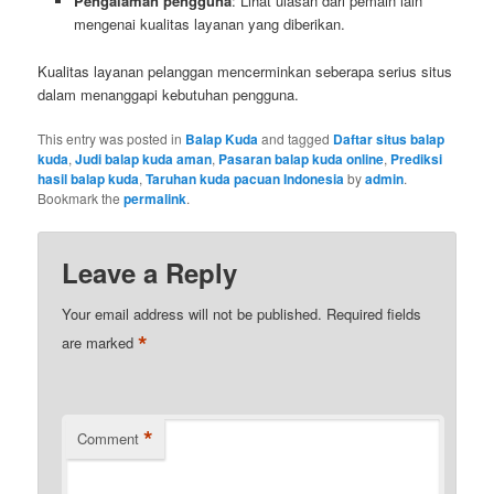
Pengalaman pengguna
: Lihat ulasan dari pemain lain
mengenai kualitas layanan yang diberikan.
Kualitas layanan pelanggan mencerminkan seberapa serius situs
dalam menanggapi kebutuhan pengguna.
This entry was posted in
Balap Kuda
and tagged
Daftar situs balap
kuda
,
Judi balap kuda aman
,
Pasaran balap kuda online
,
Prediksi
hasil balap kuda
,
Taruhan kuda pacuan Indonesia
by
admin
.
Bookmark the
permalink
.
Leave a Reply
Your email address will not be published.
Required fields
*
are marked
*
Comment