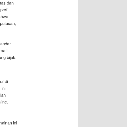
tas dan
perti
bahwa
eputusan,
bandar
mati
ng bijak.
r di
ini
lah
ine.
mainan ini