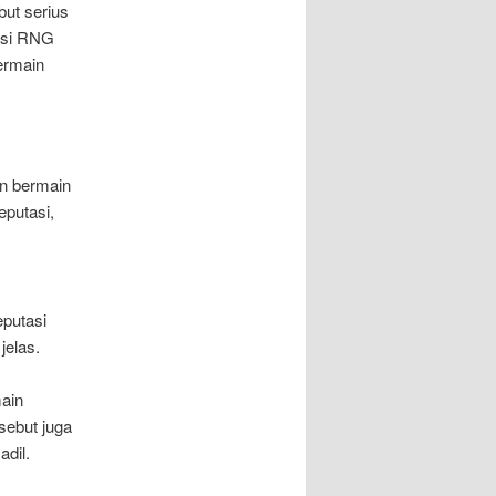
but serius
kasi RNG
ermain
n bermain
eputasi,
eputasi
jelas.
main
sebut juga
adil.