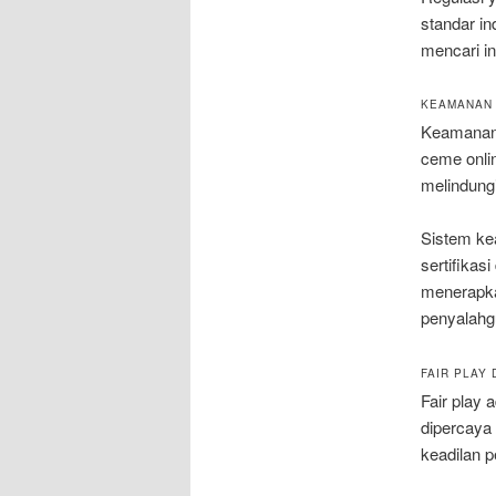
standar in
mencari in
KEAMANAN 
Keamanan d
ceme onli
melindungi
Sistem ke
sertifikas
menerapkan
penyalahg
FAIR PLAY
Fair play 
dipercay
keadilan 