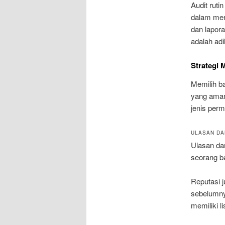
Audit ruti
dalam men
dan lapor
adalah adi
Strategi 
Memilih b
yang aman 
jenis perm
ULASAN DA
Ulasan da
seorang ba
Reputasi j
sebelumny
memiliki l