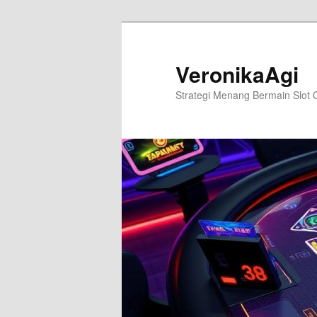
Skip
to
primary
VeronikaAgi
content
Strategi Menang Bermain Slot 